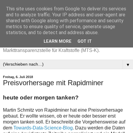
This site uses cookies from Google to deliver its services
and to analyze traffic. Your IP address and user-agent are
shared with Google along with performance and security
metrics to ensure quality of service, generate usage
statistics, and to detect and address abuse.
LEARN MORE
GOT IT
Aktuelle Benzinpreise mit Daten der
Markttransparenzstelle für Kraftstoffe (MTS-K).
▼
Freitag, 6. Juli 2018
Preisvorhersage mit Rapidminer
heute oder morgen tanken?
Martin Schmitz von Rapidminer hat eine Preisvorhersage
gebaut. Er wollte wissen, ob er heute oder besser erst
morgen tanken soll. Er beschreibt die Vorgehensweise auf
dem
Towards-Data-Science-Blog
. Dazu werden die Daten