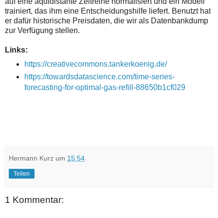
auf eine äquidistante Zeitreihe normalisiert und ein Modell
trainiert, das ihm eine Entscheidungshilfe liefert. Benutzt hat
er dafür historische Preisdaten, die wir als Datenbankdump
zur Verfügung stellen.
Links:
https://creativecommons.tankerkoenig.de/
https://towardsdatascience.com/time-series-
forecasting-for-optimal-gas-refill-88650b1cf029
Hermann Kurz
um
15:54
Teilen
1 Kommentar: