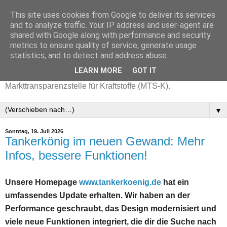
This site uses cookies from Google to deliver its services
and to analyze traffic. Your IP address and user-agent are
shared with Google along with performance and security
metrics to ensure quality of service, generate usage
statistics, and to detect and address abuse.
LEARN MORE
GOT IT
Aktuelle Benzinpreise mit Daten der
Markttransparenzstelle für Kraftstoffe (MTS-K).
▼
Sonntag, 19. Juli 2026
Tankerkönig im neuen Gewand: Mehr
Infos, bessere Funktionen!
Unsere Homepage
www.tankerkoenig.de
hat ein
umfassendes Update erhalten. Wir haben an der
Performance geschraubt, das Design modernisiert und
viele neue Funktionen integriert, die dir die Suche nach