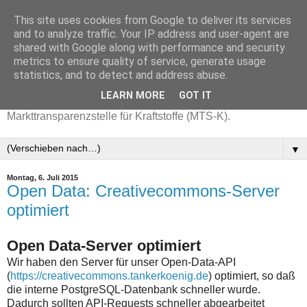
This site uses cookies from Google to deliver its services
and to analyze traffic. Your IP address and user-agent are
shared with Google along with performance and security
metrics to ensure quality of service, generate usage
statistics, and to detect and address abuse.
LEARN MORE
GOT IT
Aktuelle Benzinpreise mit Daten der
Markttransparenzstelle für Kraftstoffe (MTS-K).
▼
Montag, 6. Juli 2015
Open Data: Creativecommons-Server
optimiert
Open Data-Server optimiert
Wir haben den Server für unser Open-Data-API
(
https://creativecommons.tankerkoenig.de
) optimiert, so daß
die interne PostgreSQL-Datenbank schneller wurde.
Dadurch sollten API-Requests schneller abgearbeitet