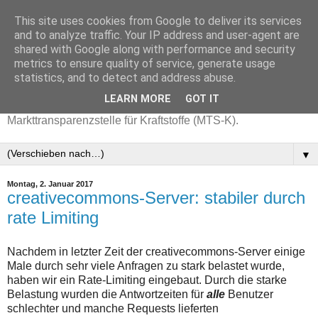
This site uses cookies from Google to deliver its services
and to analyze traffic. Your IP address and user-agent are
shared with Google along with performance and security
metrics to ensure quality of service, generate usage
statistics, and to detect and address abuse.
LEARN MORE
GOT IT
Aktuelle Benzinpreise mit Daten der
Markttransparenzstelle für Kraftstoffe (MTS-K).
▼
Montag, 2. Januar 2017
creativecommons-Server: stabiler durch
rate Limiting
Nachdem in letzter Zeit der creativecommons-Server einige
Male durch sehr viele Anfragen zu stark belastet wurde,
haben wir ein Rate-Limiting eingebaut. Durch die starke
Belastung wurden die Antwortzeiten für
alle
Benutzer
schlechter und manche Requests lieferten