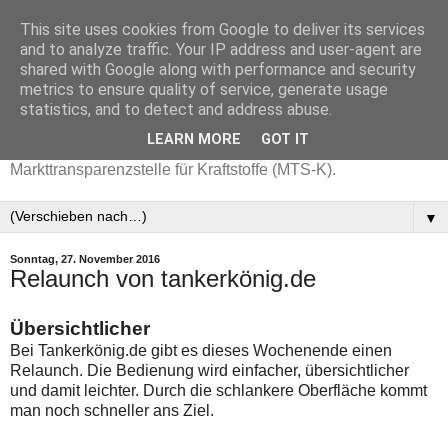
This site uses cookies from Google to deliver its services
and to analyze traffic. Your IP address and user-agent are
shared with Google along with performance and security
metrics to ensure quality of service, generate usage
statistics, and to detect and address abuse.
LEARN MORE
GOT IT
Aktuelle Benzinpreise mit Daten der
Markttransparenzstelle für Kraftstoffe (MTS-K).
▼
Sonntag, 27. November 2016
Relaunch von tankerkönig.de
Übersichtlicher
Bei Tankerkönig.de gibt es dieses Wochenende einen
Relaunch. Die Bedienung wird einfacher, übersichtlicher
und damit leichter. Durch die schlankere Oberfläche kommt
man noch schneller ans Ziel.