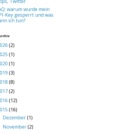
pps, Twitter
AQ: warum wurde mein
PI-Key gesperrt und was
ann ich tun?
Archiv
026
(2)
025
(1)
020
(1)
019
(3)
018
(8)
017
(2)
016
(12)
015
(16)
Dezember
(1)
►
November
(2)
►