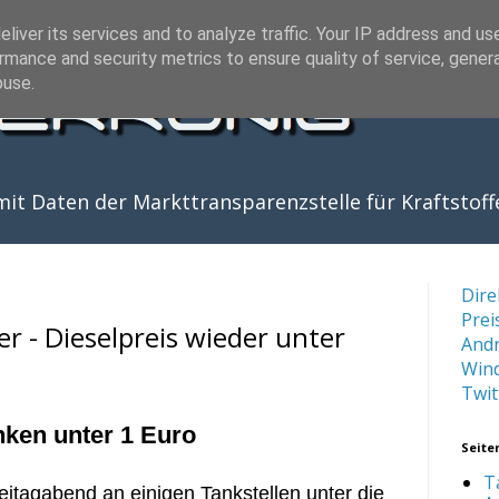
liver its services and to analyze traffic. Your IP address and us
rmance and security metrics to ensure quality of service, gene
buse.
it Daten der Markttransparenzstelle für Kraftstoff
Dire
Prei
er - Dieselpreis wieder unter
And
Win
Twit
nken unter 1 Euro
Seite
T
reitagabend an einigen Tankstellen unter die