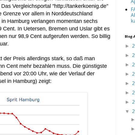
A
Das Vergleichsportal "http://tankerkoenig.de"
F
ese Grenze vor allem in Norddeutschland
A
k
ein in Hamburg verlangen momentan sechs
9 Cent. In Uetersen, Bremen und Uslar gibt es
en nur 98,9 Cent aufgerufen werden. So billig
Blog-
uar.
2
►
2
►
 der Preis allerdings stark, so daß man
2
►
hn Cent mehr bezahlen muss. Die günstigste
bend vor 20:00 Uhr, wie der Verlauf der
2
►
sel in Hamburg) zeigt:
2
►
2
►
2
►
2
▼