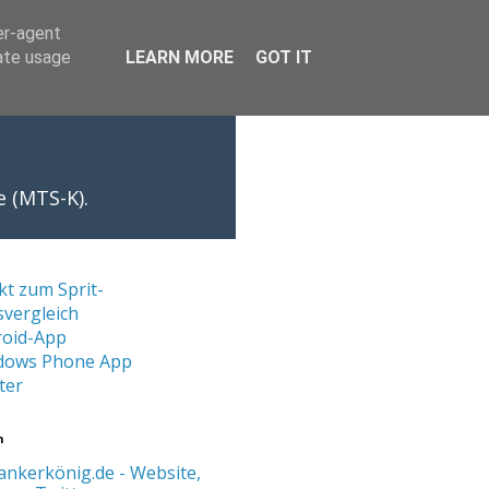
er-agent
rate usage
LEARN MORE
GOT IT
e (MTS-K).
kt zum Sprit-
svergleich
roid-App
dows Phone App
ter
n
ankerkönig.de - Website,