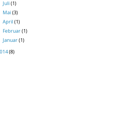
Juli
(1)
►
Mai
(3)
►
April
(1)
►
Februar
(1)
►
Januar
(1)
►
014
(8)