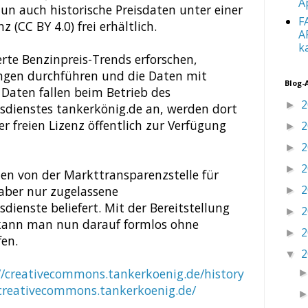
A
un auch historische Preisdaten unter einer
F
(CC BY 4.0) frei erhältlich.
A
k
rte Benzinpreis-Trends erforschen,
ungen durchführen und die Daten mit
Blog-
 Daten fallen beim Betrieb des
2
►
sdienstes tankerkönig.de an, werden dort
 freien Lizenz öffentlich zur Verfügung
2
►
2
►
2
►
en von der Markttransparenzstelle für
2
 aber nur zugelassene
►
dienste beliefert. Mit der Bereitstellung
2
►
kann man nun darauf formlos ohne
2
►
fen.
2
▼
//creativecommons.tankerkoenig.de/history
/creativecommons.tankerkoenig.de/