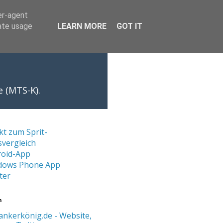
er-agent
rate usage
LEARN MORE
GOT IT
e (MTS-K).
kt zum Sprit-
svergleich
roid-App
dows Phone App
ter
n
ankerkönig.de - Website,