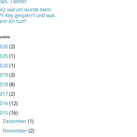
pps, Twitter
AQ: warum wurde mein
PI-Key gesperrt und was
ann ich tun?
Archiv
026
(2)
025
(1)
020
(1)
019
(3)
018
(8)
017
(2)
016
(12)
015
(16)
Dezember
(1)
►
November
(2)
►