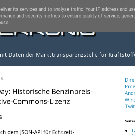
liver its services and to analyze traffic. Your IP address and us
rmance and security metrics to ensure quality of service, gene
buse.
it Daten der Markttransparenzstelle für Kraftstoff
15
Dire
Prei
y: Historische Benzinpreis-
And
tive-Commons-Lizenz
Win
Twit
G
Seite
T
ach dem JSON-API für Echtzeit-