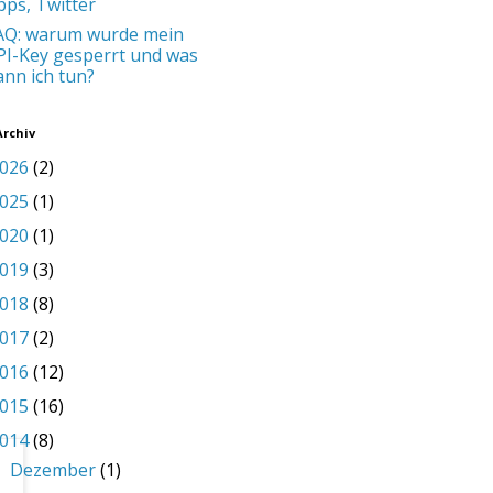
pps, Twitter
AQ: warum wurde mein
PI-Key gesperrt und was
ann ich tun?
Archiv
026
(2)
025
(1)
020
(1)
019
(3)
018
(8)
017
(2)
016
(12)
015
(16)
014
(8)
Dezember
(1)
►