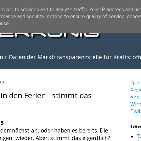
liver its services and to analyze traffic. Your IP address and us
rmance and security metrics to ensure quality of service, gene
buse.
it Daten der Markttransparenzstelle für Kraftstoff
14
Dire
Prei
 in den Ferien - stimmt das
And
Win
Twit
is
Seite
 demnächst an, oder haben es bereits. Die
T
teigen wieder. Aber: stimmt das eigentlich?