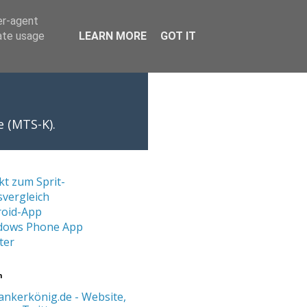
er-agent
rate usage
LEARN MORE
GOT IT
e (MTS-K).
kt zum Sprit-
svergleich
roid-App
dows Phone App
ter
n
ankerkönig.de - Website,