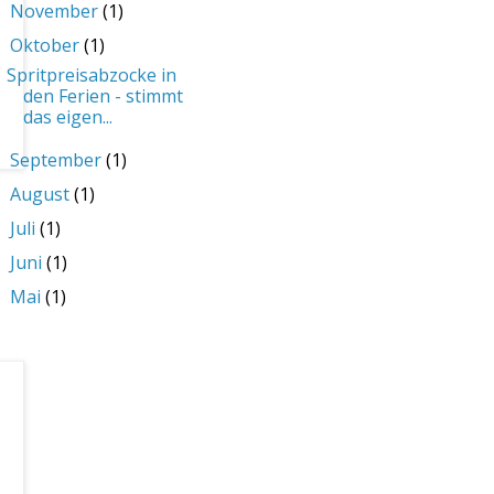
November
(1)
►
Oktober
(1)
▼
Spritpreisabzocke in
den Ferien - stimmt
das eigen...
September
(1)
►
August
(1)
►
Juli
(1)
►
Juni
(1)
►
Mai
(1)
►