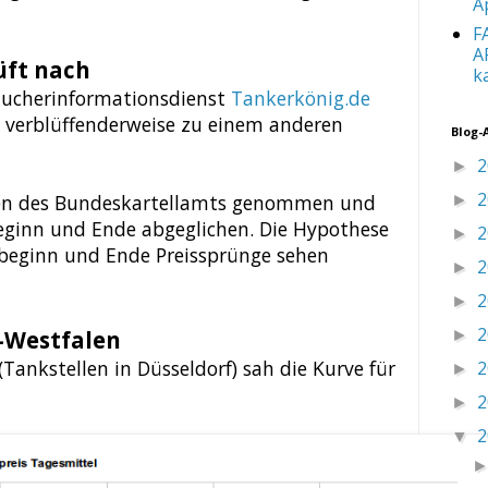
A
F
A
üft nach
k
aucherinformationsdienst
Tankerkönig.de
t verblüffenderweise zu einem anderen
Blog-
2
►
2
ten des Bundeskartellamts genommen und
►
eginn und Ende abgeglichen. Die Hypothese
2
►
beginn und Ende Preissprünge sehen
2
►
2
►
2
n-Westfalen
►
Tankstellen in Düsseldorf) sah die Kurve für
2
►
2
►
2
▼