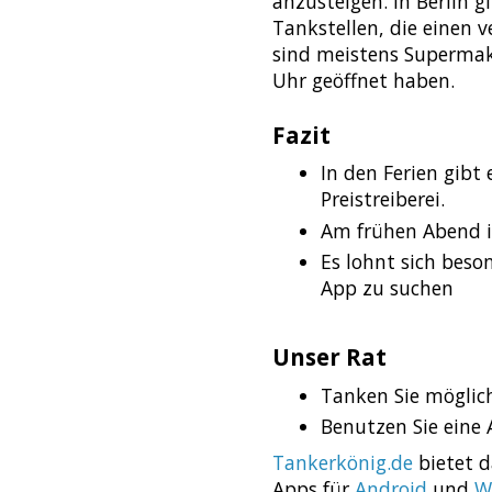
anzusteigen. In Berlin g
Tankstellen, die einen 
sind meistens Supermak
Uhr geöffnet haben.
Fazit
In den Ferien gibt
Preistreiberei.
Am frühen Abend is
Es lohnt sich beson
App zu suchen
Unser Rat
Tanken Sie möglic
Benutzen Sie eine
Tankerkönig.de
bietet d
Apps für
Android
und
W