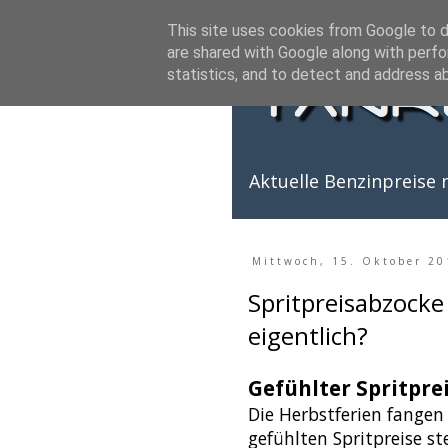
This site uses cookies from Google to de
are shared with Google along with perfo
statistics, and to detect and address a
Aktuelle Benzinpreise m
Mittwoch, 15. Oktober 20
Spritpreisabzocke
eigentlich?
Gefühlter Spritpre
Die Herbstferien fangen
gefühlten Spritpreise s