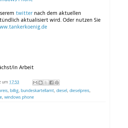
unserem
twitter
nach dem aktuellen
tündlich aktualisiert wird. Oder nutzen Sie
www.tankerkoenig.de
chst/in Arbeit
z
um
17:53
reis
,
billig
,
bundeskartellamt
,
diesel
,
dieselpreis
,
le
,
windows phone