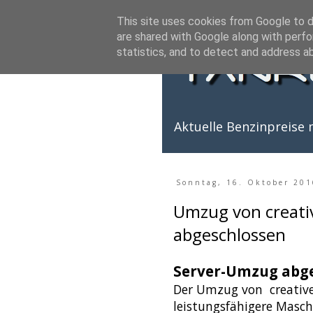
This site uses cookies from Google to de
are shared with Google along with perfo
statistics, and to detect and address a
Aktuelle Benzinpreise m
Sonntag, 16. Oktober 201
Umzug von creat
abgeschlossen
Server-Umzug abg
Der Umzug von creative
leistungsfähigere Masch