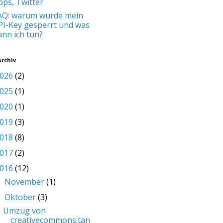
pps, Twitter
AQ: warum wurde mein
PI-Key gesperrt und was
ann ich tun?
Archiv
026
(2)
025
(1)
020
(1)
019
(3)
018
(8)
017
(2)
016
(12)
November
(1)
►
Oktober
(3)
▼
Umzug von
creativecommons.tan