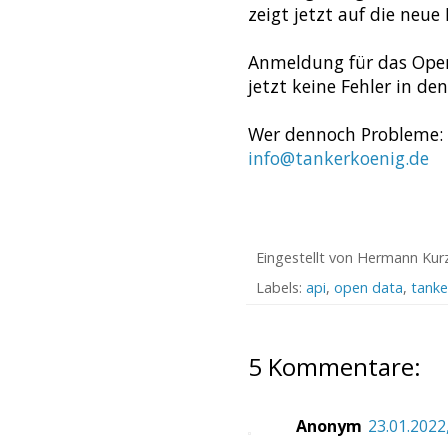
zeigt jetzt auf die neue 
Anmeldung für das Open-
jetzt keine Fehler in den
Wer dennoch Probleme: 
info@tankerkoenig.de
Eingestellt von
Hermann Kur
Labels:
api
,
open data
,
tanke
5 Kommentare:
Anonym
23.01.2022