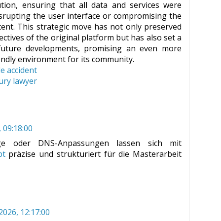
tion, ensuring that all data and services were
srupting the user interface or compromising the
ntent. This strategic move has not only preserved
ctives of the original platform but has also set a
future developments, promising an even more
endly environment for its community.
e accident
jury lawyer
, 09:18:00
ge oder DNS-Anpassungen lassen sich mit
pt
präzise und strukturiert für die Masterarbeit
2026, 12:17:00