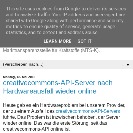
This site uses cookies from Google to deliver its services
and to analyze traffic. Your IP address and user-agent are
shared with Google along with performance and security
metrics to ensure quality of service, generate usage
statistics, and to detect and address abuse.
LEARN MORE
GOT IT
Aktuelle Benzinpreise mit Daten der
Markttransparenzstelle für Kraftstoffe (MTS-K).
▼
Montag, 18. Mai 2015
creativecommons-API-Server nach
Hardwareausfall wieder online
Heute gab es ein Hardwareproblem bei unserem Provider,
der zu einem Ausfall des
creativecommons-API-Servers
führte. Das Problem ist inzwischen behoben, der Server
wieder online. Das war die erste Störung, seit das
creativecommons-API online ist.