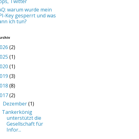
pps, Twitter
AQ: warum wurde mein
PI-Key gesperrt und was
ann ich tun?
Archiv
026
(2)
025
(1)
020
(1)
019
(3)
018
(8)
017
(2)
Dezember
(1)
▼
Tankerkönig
unterstützt die
Gesellschaft für
Infor...