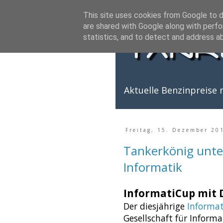
This site uses cookies from Google to de
are shared with Google along with perfo
statistics, and to detect and address a
Aktuelle Benzinpreise m
Freitag, 15. Dezember 20
Tankerkönig unter
Informatik
InformatiCup mit 
Der diesjährige
Informa
Gesellschaft für Informa