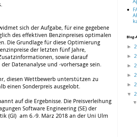
A
.
F
A
k
widmet sich der Aufgabe, für eine gegebene
lich des effektiven Benzinpreises optimalen
Blog-
n. Die Grundlage für diese Optimierung
2
►
Benzinpreise der letzten fünf Jahre,
2
 Zusatzinformationen, sowie darauf
►
er Datenanalyse und -vorhersage sein.
2
►
2
►
ehr, diesen Wettbewerb unterstützen zu
2
►
lb einen Sonderpreis ausgelobt.
2
▼
annt auf die Ergebnisse. Die Preisverleihung
agungen Software Engineering (SE) der
atik (GI) am 6.-9. März 2018 an der Uni Ulm