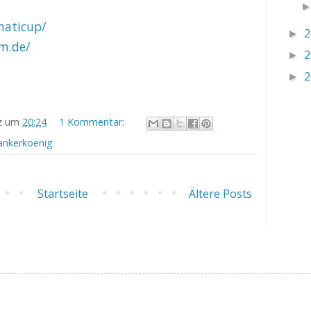
rmaticup/
2
►
lm.de/
2
►
2
►
z
um
20:24
1 Kommentar:
ankerkoenig
Startseite
Ältere Posts