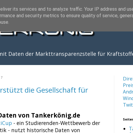
liver its services and to analyze traffic. Your IP address and us
rmance and security metrics to ensure quality of service, gene
buse.
it Daten der Markttransparenzstelle für Kraftstoff
17
Dire
Prei
stützt die Gesellschaft für
And
Win
Twit
Daten von Tankerkönig.de
Seite
tiCup
- ein Studierenden-Wettbewerb der
T
tik - nutzt historische Daten von