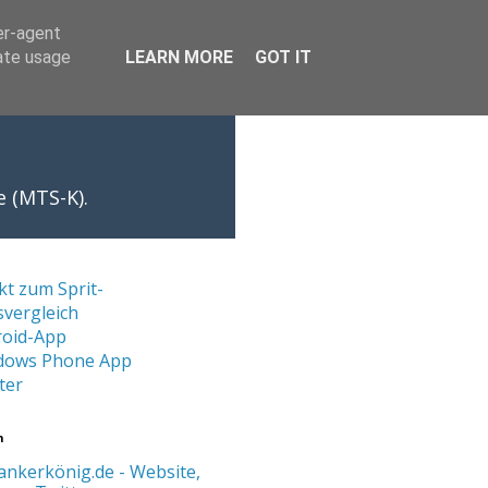
er-agent
rate usage
LEARN MORE
GOT IT
e (MTS-K).
kt zum Sprit-
svergleich
roid-App
dows Phone App
ter
n
ankerkönig.de - Website,