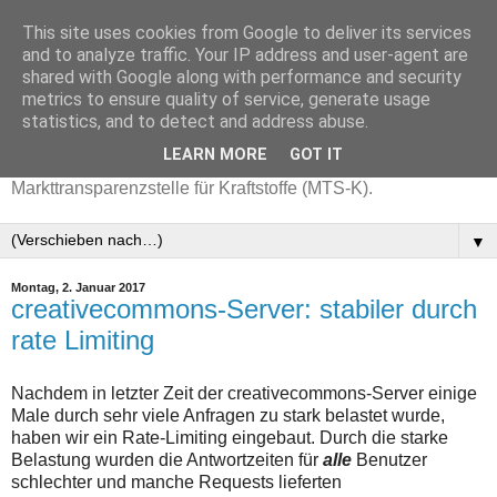
This site uses cookies from Google to deliver its services
and to analyze traffic. Your IP address and user-agent are
shared with Google along with performance and security
metrics to ensure quality of service, generate usage
statistics, and to detect and address abuse.
LEARN MORE
GOT IT
Aktuelle Benzinpreise mit Daten der
Markttransparenzstelle für Kraftstoffe (MTS-K).
▼
Montag, 2. Januar 2017
creativecommons-Server: stabiler durch
rate Limiting
Nachdem in letzter Zeit der creativecommons-Server einige
Male durch sehr viele Anfragen zu stark belastet wurde,
haben wir ein Rate-Limiting eingebaut. Durch die starke
Belastung wurden die Antwortzeiten für
alle
Benutzer
schlechter und manche Requests lieferten