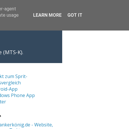
er-agent
rate usage
LEARN MORE
GOT IT
e (MTS-K).
kt zum Sprit-
svergleich
roid-App
dows Phone App
ter
n
ankerkönig.de - Website,