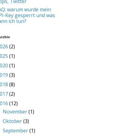
pps, Twitter
AQ: warum wurde mein
PI-Key gesperrt und was
ann ich tun?
Archiv
026
(2)
025
(1)
020
(1)
019
(3)
018
(8)
017
(2)
016
(12)
November
(1)
►
Oktober
(3)
►
September
(1)
►