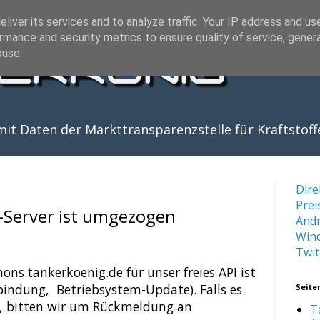
liver its services and to analyze traffic. Your IP address and us
rmance and security metrics to ensure quality of service, gene
buse.
it Daten der Markttransparenzstelle für Kraftstoff
Dire
Prei
Server ist umgezogen
And
Win
Twit
ns.tankerkoenig.de für unser freies API ist
indung, Betriebsystem-Update). Falls es
Seite
, bitten wir um Rückmeldung an
T