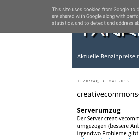
This site uses cookies from Google to de
are shared with Google along with perfo
statistics, and to detect and address a
Aktuelle Benzinpreise m
Dienstag, 3. Mai 2016
creativecommons-
Serverumzug
Der Server creativecommo
umgezogen (bessere Anb
irgendwo Probleme gibt