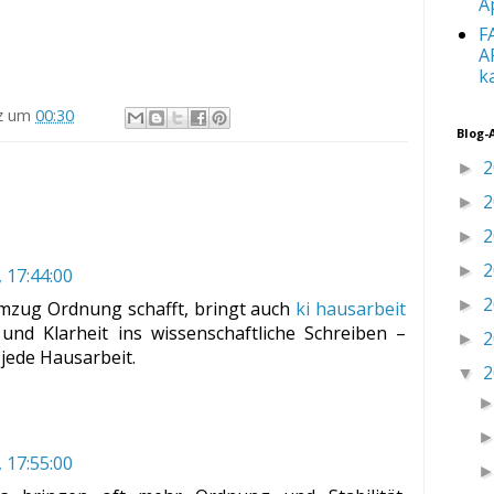
A
F
A
k
z
um
00:30
Blog-
2
►
2
►
2
►
2
►
, 17:44:00
2
►
Umzug Ordnung schafft, bringt auch
ki hausarbeit
und Klarheit ins wissenschaftliche Schreiben –
2
►
 jede Hausarbeit.
2
▼
, 17:55:00